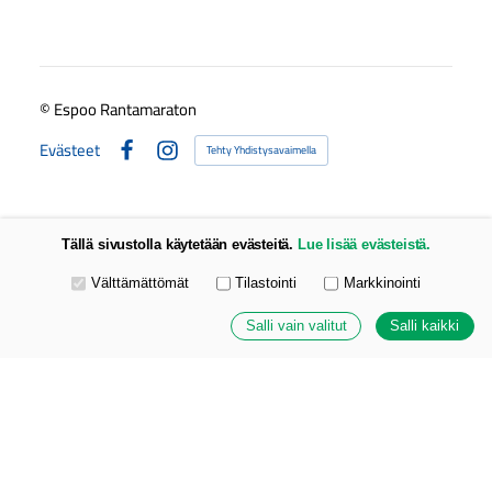
©
Espoo Rantamaraton
Evästeet
Tehty Yhdistysavaimella
Facebook
Instagram
Tällä sivustolla käytetään evästeitä.
Lue lisää evästeistä.
Valitse käytettävät evästeet
Välttämättömät
Tilastointi
Markkinointi
Salli vain valitut
Salli kaikki