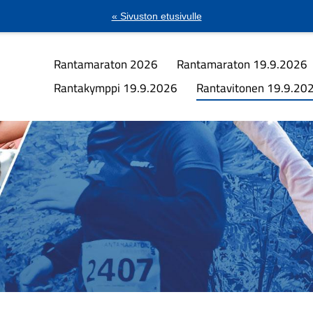
« Sivuston etusivulle
Rantamaraton 2026
Rantamaraton 19.9.2026
Rantakymppi 19.9.2026
Rantavitonen 19.9.20