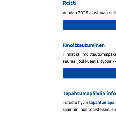
Reitti
Vuoden 2026 alustavan reittik
Ilmoittautuminen
Hinnat ja ilmoittautumispake
seurasi joukkueella, työpaikk
Tapahtumapäivän info
Tutustu hyvin
tapahtumapäiv
sijaintiin, huoltopisteisiin,