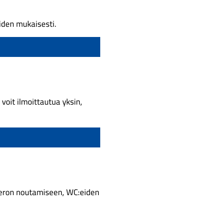
eiden mukaisesti.
voit ilmoittautua yksin,
umeron noutamiseen, WC:eiden