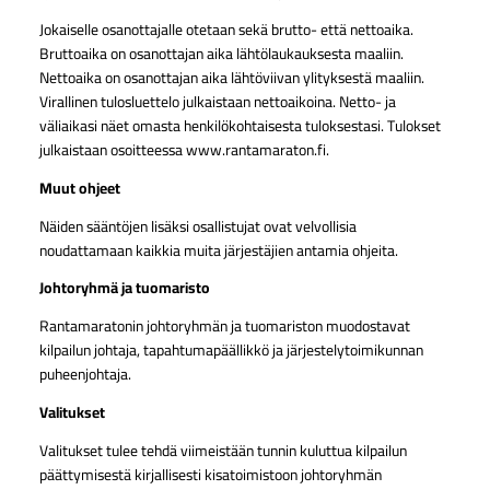
Jokaiselle osanottajalle otetaan sekä brutto- että nettoaika.
Bruttoaika on osanottajan aika lähtölaukauksesta maaliin.
Nettoaika on osanottajan aika lähtöviivan ylityksestä maaliin.
Virallinen tulosluettelo julkaistaan nettoaikoina. Netto- ja
väliaikasi näet omasta henkilökohtaisesta tuloksestasi. Tulokset
julkaistaan osoitteessa www.rantamaraton.fi.
Muut ohjeet
Näiden sääntöjen lisäksi osallistujat ovat velvollisia
noudattamaan kaikkia muita järjestäjien antamia ohjeita.
Johtoryhmä ja tuomaristo
Rantamaratonin johtoryhmän ja tuomariston muodostavat
kilpailun johtaja, tapahtumapäällikkö ja järjestelytoimikunnan
puheenjohtaja.
Valitukset
Valitukset tulee tehdä viimeistään tunnin kuluttua kilpailun
päättymisestä kirjallisesti kisatoimistoon johtoryhmän