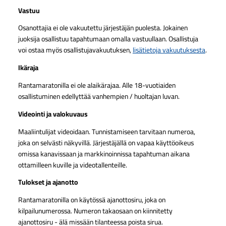
Vastuu
Osanottajia ei ole vakuutettu järjestäjän puolesta. Jokainen
juoksija osallistuu tapahtumaan omalla vastuullaan. Osallistuja
voi ostaa myös osallistujavakuutuksen,
lisätietoja vakuutuksesta
.
Ikäraja
Rantamaratonilla ei ole alaikärajaa. Alle 18-vuotiaiden
osallistuminen edellyttää vanhempien / huoltajan luvan.
Videointi ja valokuvaus
Maaliintulijat videoidaan. Tunnistamiseen tarvitaan numeroa,
joka on selvästi näkyvillä. Järjestäjällä on vapaa käyttöoikeus
omissa kanavissaan ja markkinoinnissa tapahtuman aikana
ottamilleen kuville ja videotallenteille.
Tulokset ja ajanotto
Rantamaratonilla on käytössä ajanottosiru, joka on
kilpailunumerossa. Numeron takaosaan on kiinnitetty
ajanottosiru - älä missään tilanteessa poista sirua.