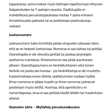
tapauksissa, sama koskee myös tilattujen tapahtumaan liittyvien
lisäpalveluiden tai T-paitojen osuutta. Osallistujalla on
mahdollisuus peruutustapauksissa noutaa T-paita erikseen
ilmoitettavasta paikasta tai se postitetaan postituskuluja
vastaan.
Juoksunumero
Juoksunumero tulee kiinnittää paidan etupuolen yläosaan siten,
että se on helposti luettavissa. Numeroa ei saa taittaa tai peittää.
Osanottajalla ei ole oikeutta peittää tai poistaa järjestäjän
asettamia mainoksia. Rintanumeron saa pitää suorituksen
jälkeen. Osanottajanumero on henkilökohtainen eikä toinen
henkilö voi juosta sen kanssa - jos henkilötietoja ei ole muutettu
kisatoimistossa ennen lähtöä, osallistuminen voidaan hylätä.
Ilman numeroa ei pääse maaliin ja ilman numeroa juoksevat
poistetaan myös reitiltä. Huomaa, että ajanottosiru on
numerolapussa, sirua ei saa peittää käsillä lähdön tai maaliintulon
aikana!
Osanoton siirto - MySafety peruutusvakuutus