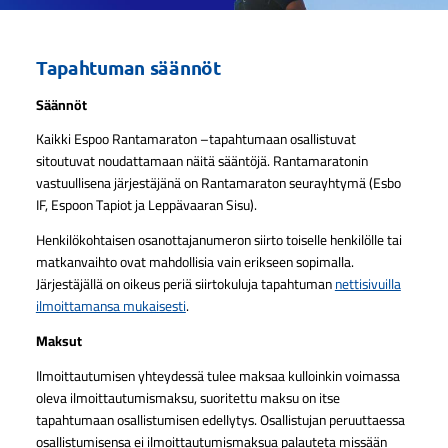
Tapahtuman säännöt
Säännöt
Kaikki Espoo Rantamaraton –tapahtumaan osallistuvat
sitoutuvat noudattamaan näitä sääntöjä. Rantamaratonin
vastuullisena järjestäjänä on Rantamaraton seurayhtymä (Esbo
IF, Espoon Tapiot ja Leppävaaran Sisu).
Henkilökohtaisen osanottajanumeron siirto toiselle henkilölle tai
matkanvaihto ovat mahdollisia vain erikseen sopimalla.
Järjestäjällä on oikeus periä siirtokuluja tapahtuman
nettisivuilla
ilmoittamansa mukaisesti
.
Maksut
Ilmoittautumisen yhteydessä tulee maksaa kulloinkin voimassa
oleva ilmoittautumismaksu, suoritettu maksu on itse
tapahtumaan osallistumisen edellytys. Osallistujan peruuttaessa
osallistumisensa ei ilmoittautumismaksua palauteta missään