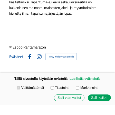
käsiteltäviksi. Tapahtuma-alueella sekä juoksureitillä on
kaikenlainen mainonta, mainosten jakelu ja myyntitoiminta
kielletty ilman tapahtumajärjestäjän lupaa.
©
Espoo Rantamaraton
Evästeet
Tehty Yhdistysavaimella
Facebook
Instagram
Tällä sivustolla käytetään evästeitä.
Lue lisää evästeistä.
Valitse käytettävät evästeet
Välttämättömät
Tilastointi
Markkinointi
Salli vain valitut
Salli kaikki