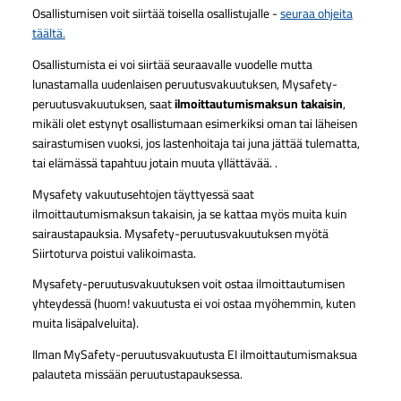
Osallistumisen voit siirtää toisella osallistujalle -
seuraa ohjeita
täältä.
Osallistumista ei voi siirtää seuraavalle vuodelle mutta
lunastamalla uudenlaisen peruutusvakuutuksen, Mysafety-
peruutusvakuutuksen, saat
ilmoittautumismaksun takaisin
,
mikäli olet estynyt osallistumaan esimerkiksi oman tai läheisen
sairastumisen vuoksi, jos lastenhoitaja tai juna jättää tulematta,
tai elämässä tapahtuu jotain muuta yllättävää. .
Mysafety vakuutusehtojen täyttyessä saat
ilmoittautumismaksun takaisin, ja se kattaa myös muita kuin
sairaustapauksia. Mysafety-peruutusvakuutuksen myötä
Siirtoturva poistui valikoimasta.
Mysafety-peruutusvakuutuksen voit ostaa ilmoittautumisen
yhteydessä (huom! vakuutusta ei voi ostaa myöhemmin, kuten
muita lisäpalveluita).
Ilman MySafety-peruutusvakuutusta EI ilmoittautumismaksua
palauteta missään peruutustapauksessa.