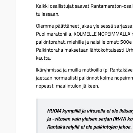
Kaikki osallistujat saavat Rantamaraton-osall
tullessaan.
Olemme päättäneet jakaa yleisessä sarjassa,
Puolimaratonilla, KOLMELLE NOPEIMMALLA ma
palkintorahat, miehille ja naisille omat: 500
Palkintoraha maksetaan lähtökohtaisesti Urhe
kautta.
Ikäryhmissä ja muilla matkoilla (pl Rantakävel
jaetaan normaalisti palkinnot kolme nopeim
nopeasti maalintulon jälkeen.
HUOM kympillä ja vitosella ei ole ikäsa
ja -vitosen vain yleisen sarjan (M/N) k
Rantakävelyllä ei ole palkintojen jakoa.