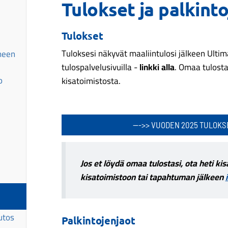
Tulokset ja palkint
Tulokset
Tuloksesi näkyvät maaliintulosi jälkeen Ultim
meen
tulospalvelusivuilla -
linkki alla
. Omaa tulost
o
kisatoimistosta.
--->> VUODEN 2025 TULOKSE
Jos et löydä omaa tulostasi, ota heti ki
kisatoimistoon tai tapahtuman jälkeen
utos
Palkintojenjaot