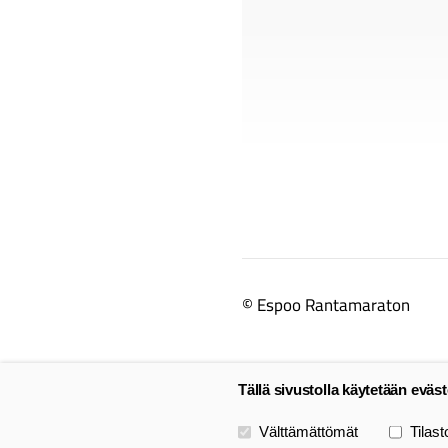
©
Espoo Rantamaraton
Tällä sivustolla käytetään eväst
Valitse käytettävät evästeet
Välttämättömät
Tilast