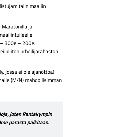
istujamitalin maaliin
 Maratonilla ja
aliintulleelle
e – 300e – 200e.
iluliiton urheilijarahaston
y, jossa ei ole ajanottoa)
malle (M/N) mahdollisimman
rjoja, joten Rantakympin
olme parasta palkitaan.