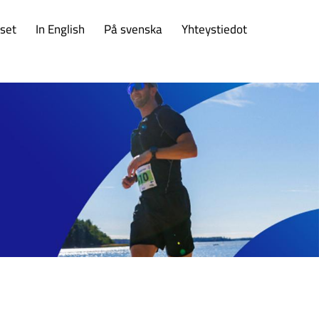
set
In English
På svenska
Yhteystiedot