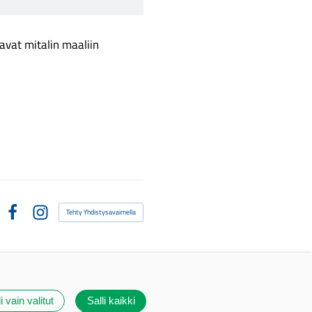
avat mitalin maaliin
Tehty Yhdistysavaimella
Facebook
Instagram
i vain valitut
Salli kaikki