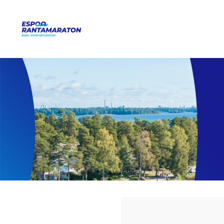
Siirry
sivun
Espoo Rantamaraton
sisältöön