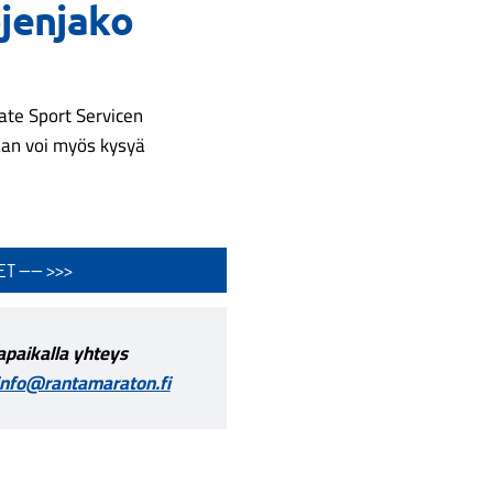
ojenjako
ate Sport Servicen
aan voi myös kysyä
T ---- >>>
sapaikalla yhteys
info@rantamaraton.fi