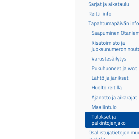
Sarjat ja aikataulu
Reitti-info
Tapahtumapäivän info
Saapuminen Otanie
Kisatoimisto ja
juoksunumeron nout
Varustesäilytys
Pukuhuoneet ja wc:t
Lähtö ja jänikset
Huolto reitillä
Ajanotto ja aikarajat
Maaliintulo
Tulokset ja
palkintojenjako
Osallistujatietojen mu
ja siirto