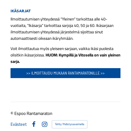
IKÄSARJAT
Ilmoittautumisen yhteydessä "Yleinen" tarkoittaa alle 40-
vuotiaita, "Ikäsarja" tarkoittaa sarjoja 40, 50 ja 60. Ikäsarjaan
ilmoittautumisen yhteydessä järjestelmä sijoittaa sinut
automaattisesti oikeaan ikäryhmään.
Voit ilmoittautua myös yleiseen sarjaan, vaikka ikäsi puolesta
olisitkin ikäsarjoissa.
HUOM: Kympillä ja Vitosella on vain yleinen
sarja.
>> ILMOITTAUDU MUKAAN RANTAMARATONILLE >>
©
Espoo Rantamaraton
Evästeet
Tehty Yhdistysavaimella
Facebook
Instagram