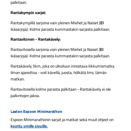
palkitaan.
Rantakympin sarjat:
Rantakympillä sarjoina vain yleinen Miehet ja Naiset (
EI
ikäsarjoja). Kolme parasta kummastakin sarjasta palkitaan.
Rantavitonen - Rantakävely:
Rantavitosella sarjoina vain yleinen Miehet ja Naiset (
EI
ikäsarjoja). Kolme parasta kummastakin sarjasta palkitaan.
Rantakävely 5km, joka on ulkoiluun innostava liikkumismatka
ilman ajanottoa - voit kävellä, juosta, hölkätä tms. tämän
matkan.
Rantavitosella kolme parasta palkitaan - Rantakävely ei ole
palkintojen jakoa.
Lasten Espoon Minimarathon
Espoon Minimarathonin sarjat ja matkat sekä muut ohjeet on
koottu omille sivuille.