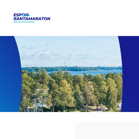
Siirry
sivun
Espoo Rantamaraton
sisältöön