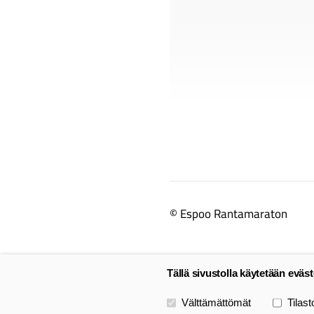
©
Espoo Rantamaraton
Tällä sivustolla käytetään eväst
Valitse käytettävät evästeet
Välttämättömät
Tilast