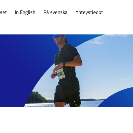
set
In English
På svenska
Yhteystiedot