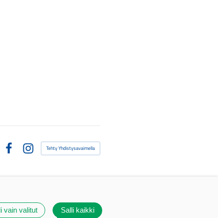
Tehty Yhdistysavaimella
Facebook
Instagram
i vain valitut
Salli kaikki