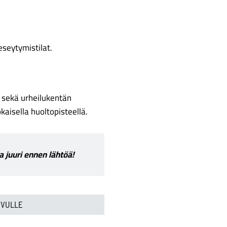
eseytymistilat.
a sekä urheilukentän
kaisella huoltopisteellä.
a juuri ennen lähtöä!
IVULLE