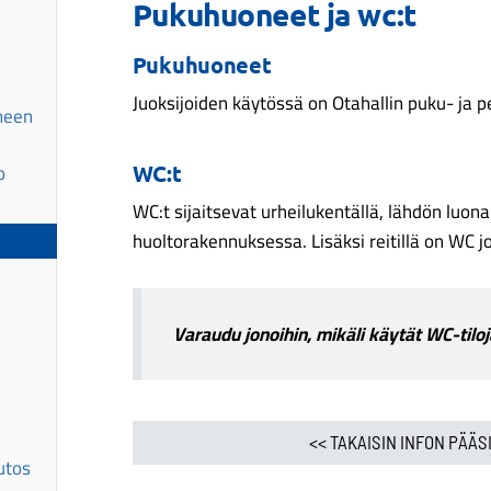
Pukuhuoneet ja wc:t
Pukuhuoneet
Juoksijoiden käytössä on Otahallin puku- ja p
meen
o
WC:t
WC:t sijaitsevat urheilukentällä, lähdön luon
huoltorakennuksessa. Lisäksi reitillä on WC jo
Varaudu jonoihin, mikäli käytät WC-tiloj
<< TAKAISIN INFON PÄÄS
utos