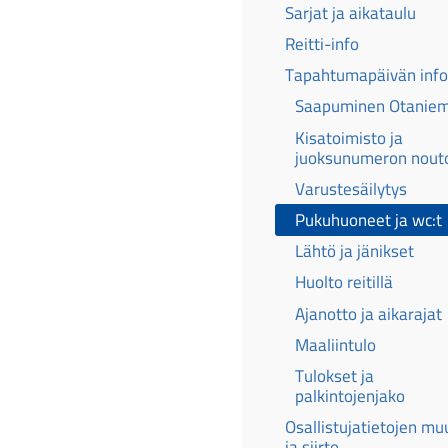
Sarjat ja aikataulu
Reitti-info
Tapahtumapäivän info
Saapuminen Otanie
Kisatoimisto ja
juoksunumeron nout
Varustesäilytys
Pukuhuoneet ja wc:t
Lähtö ja jänikset
Huolto reitillä
Ajanotto ja aikarajat
Maaliintulo
Tulokset ja
palkintojenjako
Osallistujatietojen mu
ja siirto