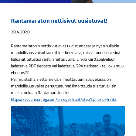
Rantamaraton nettisivut uusiutuvat!
20.4.2020
Rantamaratonin nettisivut ovat uudistumassa ja nyt sinullakin
mahdollisuus vaikuttaa niihin - kerro alla, missä muodossa sinä
haluaisit tutustua reittiin nettisivuilla: Linkki karttapalveluun,
ladattava PDF tiedosto vai ladattava GPX tiedosto - tai joku muu
ehdotus??
PS. muistathan, että meidän ilmoittautumispalvelussa on
mahdollisuus valita peruutusturva! Ilmoittaudu siis turvallisin
mielin mukaan Rantamaratonille:
https://secure.onreg.com/onreg2/front/step1.php?id=4732